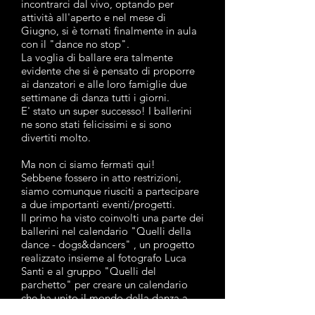
incontrarci dal vivo, optando per
attività all'aperto e nel mese di
Giugno, si è tornati finalmente in aula
con il "dance no stop".
La voglia di ballare era talmente
evidente che si è pensato di proporre
ai danzatori e alle loro famiglie due
settimane di danza tutti i giorni.
E' stato un super successo! I ballerini
ne sono stati felicissimi e si sono
divertiti molto.
Ma non ci siamo fermati qui!
Sebbene fossero in atto restrizioni,
siamo comunque riusciti a partecipare
a due importanti eventi/progetti.
Il primo ha visto coinvolti una parte dei
ballerini nel calendario "Quelli della
dance - dogs&dancers" , un progetto
realizzato insieme al fotografo Luca
Santi e al gruppo "Quelli del
parchetto" per creare un calendario
che ha unito il mondo della danza a
quello dei nostri amici a 4 zampe.