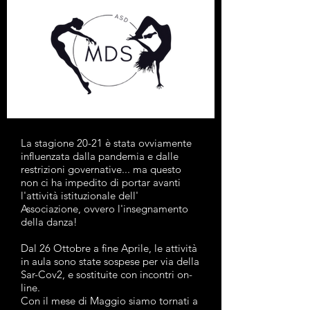
La stagione 20-21 è stata ovviamente
influenzata dalla pandemia e dalle
restrizioni governative... ma questo
non ci ha impedito di portar
avanti
l'attività istituzionale dell'
Associazione, ovvero l'insegnamento
della danza!
Dal 26 Ottobre a fine Aprile, le attività
in aula sono state sospese per via della
Sar-Cov2, e sostituite con incontri on-
line.
Con il mese di Maggio siamo tornati a