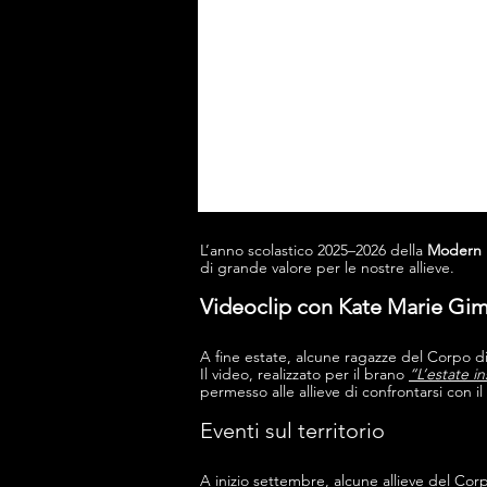
L’anno scolastico 2025–2026 della
Modern 
di grande valore per le nostre allieve.
Videoclip con Kate Marie Gi
A fine estate, alcune ragazze del Corpo d
Il video, realizzato per il brano
“L’estate i
permesso alle allieve di confrontarsi con 
Eventi sul territorio
A inizio settembre, alcune allieve del Co