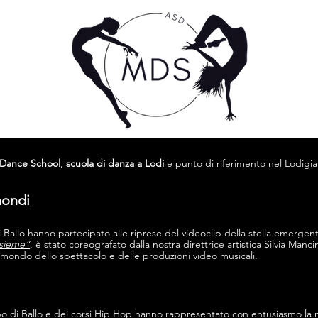
Dance School
,
scuola di danza a Lodi
e punto di riferimento nel Lodigia
mondi
i Ballo hanno partecipato alle riprese del videoclip della stella emerge
nsieme”
, è stato coreografato dalla nostra direttrice artistica Silvia Man
il mondo dello spettacolo e delle produzioni video musicali.
rpo di Ballo e dei corsi Hip Hop hanno rappresentato con entusiasmo la 