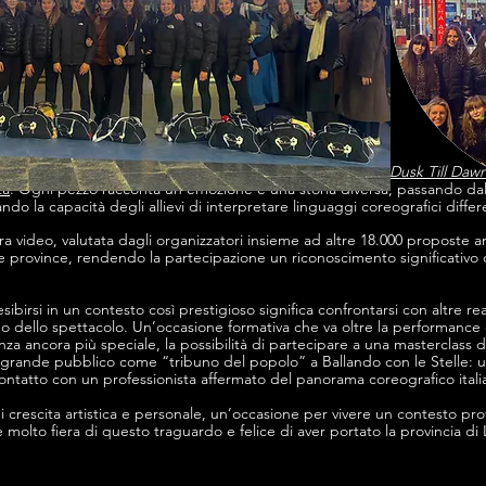
ografie:
“Shouting Without Voice”
,
“Me and the Devil”
e
“Dusk Till Daw
ta
. Ogni pezzo racconta un’emozione e una storia diversa, passando dall
do la capacità degli allievi di interpretare linguaggi coreografici differ
 video, valutata dagli organizzatori insieme ad altre 18.000 proposte arr
e province, rendendo la partecipazione un riconoscimento significativo del
 esibirsi in un contesto così prestigioso significa confrontarsi con altre r
do dello spettacolo. Un’occasione formativa che va oltre la performance 
ienza ancora più speciale, la possibilità di partecipare a una mastercla
l grande pubblico come “tribuno del popolo” a Ballando con le Stelle: 
 contatto con un professionista affermato del panorama coreografico itali
 di crescita artistica e personale, un’occasione per vivere un contesto pro
olto fiera di questo traguardo e felice di aver portato la provincia di