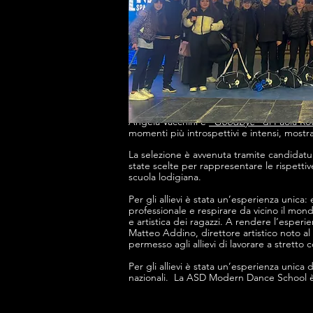
La scuola ha portato in scena cinque core
Angela Vacchini e
“
Goodbye
” di Paola Ro
momenti più introspettivi e intensi, mostran
La selezione è avvenuta tramite candidatura
state scelte per rappresentare le rispettiv
scuola lodigiana.
Per gli allievi è stata un’esperienza unica:
professionale e respirare da vicino il mon
e artistica dei ragazzi. A rendere l’esper
Matteo Addino, direttore artistico noto a
permesso agli allievi di lavorare a stretto
Per gli allievi è stata un’esperienza unica
nazionali. La ASD Modern Dance School è m