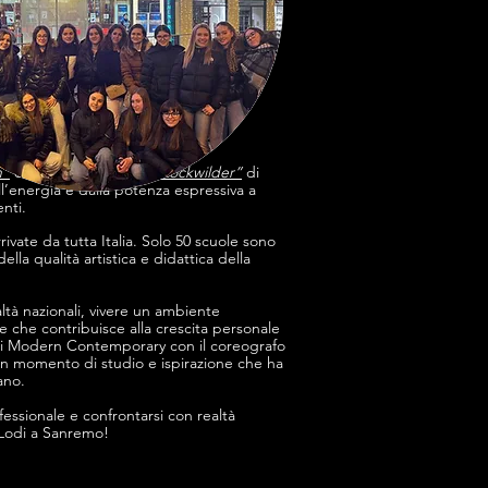
n”
di Silvia Mancini,
“Da Rockwilder”
di
’energia e dalla potenza espressiva a
enti.
ivate da tutta Italia. Solo 50 scuole sono
la qualità artistica e didattica della
ealtà nazionali, vivere un ambiente
e che contribuisce alla crescita personale
ss di Modern Contemporary con il coreografo
un momento di studio e ispirazione che ha
ano.
fessionale e confrontarsi con realtà
 Lodi a Sanremo!