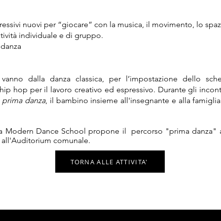
ressivi nuovi per “giocare” con la musica, il movimento, lo spaz
tività individuale e di gruppo.
a danza
e vanno dalla danza classica, per l’impostazione dello s
ip hop per il lavoro creativo ed espressivo. Durante gli incontri
o
prima danza
, il bambino insieme all'insegnante e alla famiglia
ica Modern Dance School propone il percorso "prima danza" a L
 all'Auditorium comunale.
TORNA ALLE ATTIVITA'