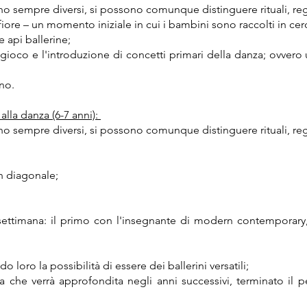
o sempre diversi, si possono comunque distinguere rituali, rego
fiore – un momento iniziale in cui i bambini sono raccolti in cer
 api ballerine;
e-gioco e l'introduzione di concetti primari della danza; ovvero 
ino.
alla danza (6-7 anni):
o sempre diversi, si possono comunque distinguere rituali, rego
in diagonale;
a settimana: il primo con l'insegnante di modern contemporary
o loro la possibilità di essere dei ballerini versatili;
ita che verrà approfondita negli anni successivi, terminato il