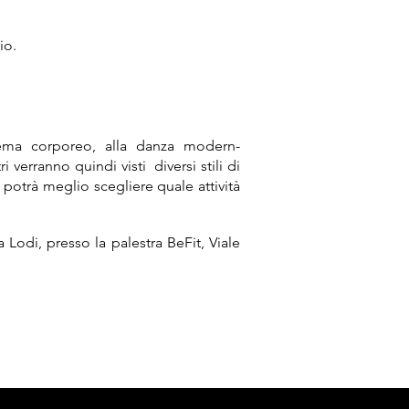
io.
chema corporeo, alla danza modern-
 verranno quindi visti diversi stili di
 potrà meglio scegliere quale attività
odi, presso la palestra BeFit, Viale